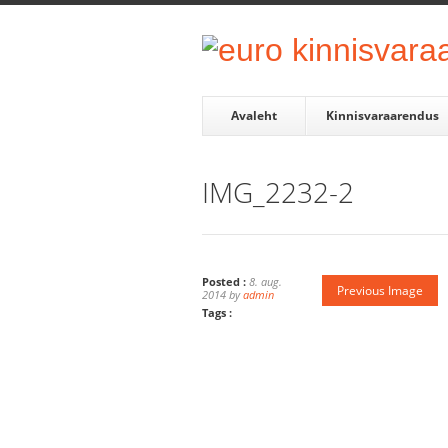
Avaleht
Kinnisvaraarendus
IMG_2232-2
Posted :
8. aug.
Previous Image
2014 by
admin
Tags :