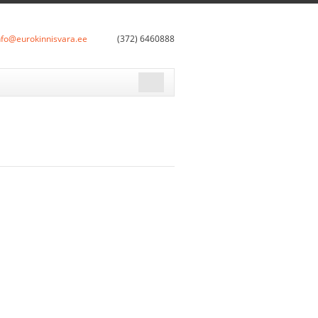
nfo@eurokinnisvara.ee
(372) 6460888