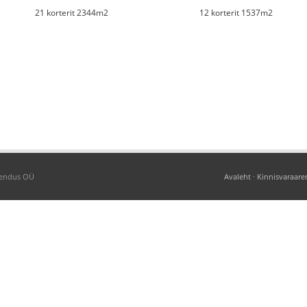
21 korterit 2344m2
12 korterit 1537m2
arendus OÜ
Avaleht
·
Kinnisvaraar