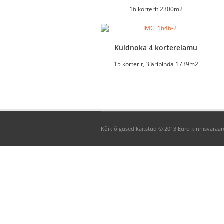
16 korterit 2300m2
Kuldnoka 4 korterelamu
15 korterit, 3 äripinda 1739m2
Kõik õigused kaitstud © 2013 Euro kinnisvara