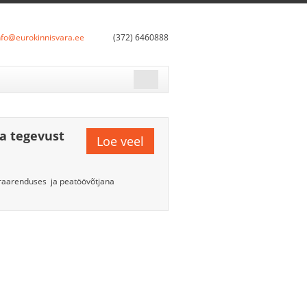
nfo@eurokinnisvara.ee
(372) 6460888
ma tegevust
Loe veel
araarenduses ja peatöövõtjana