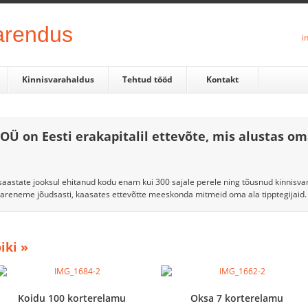
i
Kinnisvarahaldus
Tehtud tööd
Kontakt
OÜ on Eesti erakapitalil ettevõte
, mis alustas o
aastate jooksul ehitanud kodu enam kui 300 sajale perele ning tõusnud kinnisv
a areneme jõudsasti, kaasates ettevõtte meeskonda mitmeid oma ala tipptegijaid.
iki »
Koidu 100 korterelamu
Oksa 7 korterelamu