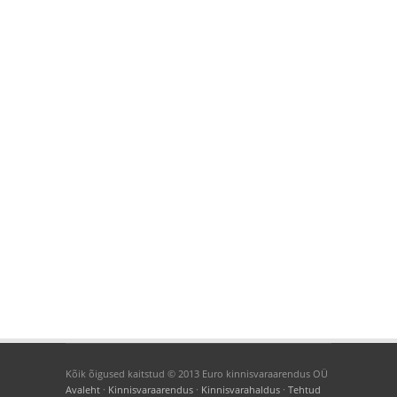
Kõik õigused kaitstud © 2013 Euro kinnisvaraarendus OÜ
Avaleht
·
Kinnisvaraarendus
·
Kinnisvarahaldus
·
Tehtud