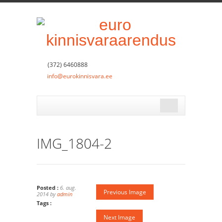
(372) 6460888
info@eurokinnisvara.ee
IMG_1804-2
Posted :
6. aug.
Previous Image
2014 by
admin
Tags :
Next Image