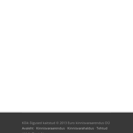
Kõik õigused kaitstud © 2013 Euro kinnisvaraarendus OÜ
Avaleht
·
Kinnisvaraarendus
·
Kinnisvarahaldus
·
Tehtud