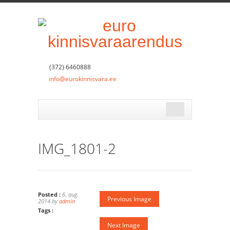
(372) 6460888
info@eurokinnisvara.ee
IMG_1801-2
Posted :
6. aug.
Previous Image
2014 by
admin
Tags :
Next Image