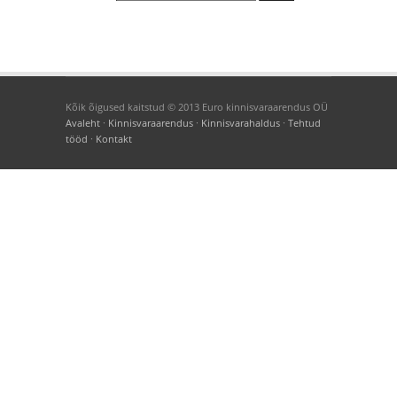
Kõik õigused kaitstud © 2013 Euro kinnisvaraarendus OÜ
Avaleht
·
Kinnisvaraarendus
·
Kinnisvarahaldus
·
Tehtud
tööd
·
Kontakt